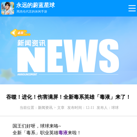
永远的蔚蓝星球
周杰伦代言的休闲手游
吞噬！进化！伤害满屏！全新毒系英雄「毒液」来了！
当前位置：
新闻资讯
> 文章
发布时间：12-11
发布人：球球
国王们好呀，球球来咯~
全新「毒系」职业英雄
毒液
来啦！