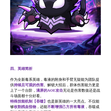
四、英雄简析
作为全新毒系英雄，毒液的附身和手臂无疑能为团队提
供
持续且可观的伤害
。解锁大招后，群体伤害能力更是
上了一个台阶，
满屏的AOE攻击
无论是伤害数值还是战
斗场面都十分好看。
特殊技能机制【吞噬】
也是新英雄的一大亮点。不仅能
够
收割残血怪物
，还能
不断增强己方所有毒液
，吞噬成