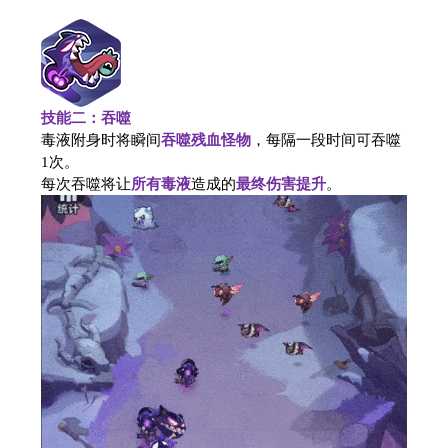
技能二：吞噬
毒液附身时将瞬间
吞噬残血怪物
，每隔一段时间可吞噬
1次。
每次吞噬将让
所有毒液
造成的
最终伤害提升
。